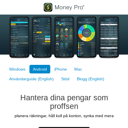
Windows
Android
iPhone
Mac
Användarguide (English)
Stöd
Blogg (English)
Hantera dina pengar som
proffsen
planera räkningar, håll koll på konton, synka med mera