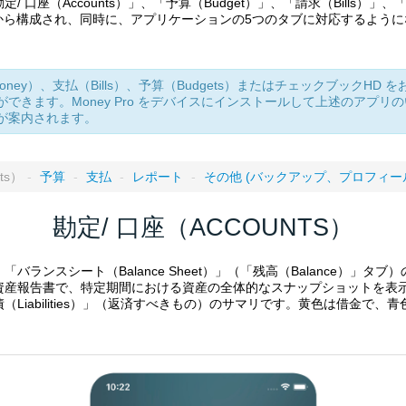
口座（Accounts）」、「予算（Budget）」、「請求（Bills）」、
目から構成され、同時に、アプリケーションの5つのタブに対応するよう
ney）、支払（Bills）、予算（Budgets）またはチェックブックHD
ることができます。Money Pro をデバイスにインストールして上述のアプ
転送が案内されます。
ts）
-
予算
-
支払
-
レポート
-
その他 (バックアップ、プロフィ
勘定/ 口座（ACCOUNTS）
バランスシート（Balance Sheet）」（「残高（Balance）」タ
資産報告書で、特定期間における資産の全体的なスナップショットを表
債（Liabilities）」（返済すべきもの）のサマリです。黄色は借金で