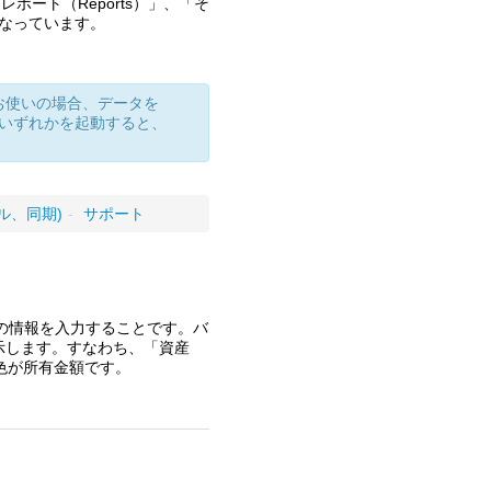
「レポート（Reports）」、「そ
になっています。
 をお使いの場合、データを
リのいずれかを起動すると、
ール、同期)
-
サポート
ブ）の情報を入力することです。バ
示します。すなわち、「資産
、青色が所有金額です。