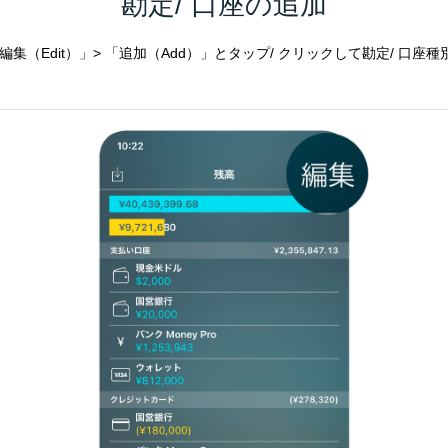
勘定/ 口座の追加
編集（Edit）」> 「追加（Add）」とタップ/ クリックして勘定/ 口座