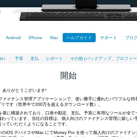
Android
iPhone
Mac
ヘルプガイド
サポート
ブログ (
ts）
-
予算
-
支払
-
レポート
-
その他 (バックアップ、プロフィ
開始
き、ありがとうございます!
個人用ファイナンス管理アプリケーションで、使い勝手に優れたパワフルな特
アプリです（世界中で200万を超えるダウンロード数）。
ビジョンを基に構築されており、口座や勘定、支払、予算に有用なツールが全
備わっています。当社の目標は、個人向けのファイナンス管理に嬉しい
送っていただくようになることです。
iOS デバイスやMac にてMoney Pro を使って個人向けのファイ